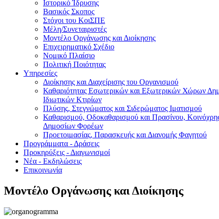
Ιστορικό Ίδρυσης
Βασικός Σκοπος
Στόχοι του ΚοιΣΠΕ
Μέλη/Συνεταιριστές
Μοντέλο Οργάνωσης και Διοίκησης
Επιχειρηματικό Σχέδιο
Νομικό Πλαίσιο
Πολιτική Ποιότητας
Υπηρεσίες
Διοίκησης και Διαχείρισης του Οργανισμού
Καθαριότητας Εσωτερικών και Εξωτερικών Χώρων Δημ
Ιδιωτικών Κτιρίων
Πλύσης, Στεγνώματος και Σιδερώματος Ιματισμού
Καθαρισμού, Οδοκαθαρισμού και Πρασίνου, Κοινόχρ
Δημοσίων Φορέων
Προετοιμασίας, Παρασκευής και Διανομής Φαγητού
Προγράμματα - Δράσεις
Προκηρύξεις - Διαγωνισμοί
Νέα - Εκδηλώσεις
Επικοινωνία
Μοντέλο Οργάνωσης και Διοίκησης