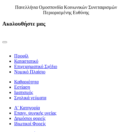
Πανελλήνια Ομοσπονδία Κοινωνικών Συνεταιρισμών
Περιορισμένης Ευθύνης
Ακολουθήστε μας
Προφίλ
Καταστατικό
Επιχειρηματικό Σχέδιο
Νομικό Πλαίσιο
Καθαριότητα
Εστίαση
Ιματισμός
Σχολικά γεύματα
Α' Κατηγορία
Επαγγ. ψυχικής υγείας
Δημόσιοι φορείς
Ιδιωτικοί Φορείς