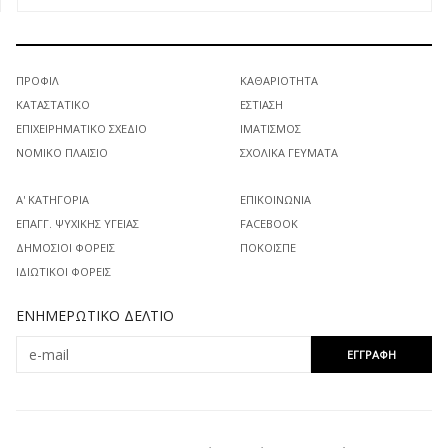
ΠΡΟΦΊΛ
ΚΑΘΑΡΙΌΤΗΤΑ
ΚΑΤΑΣΤΑΤΙΚΌ
ΕΣΤΊΑΣΗ
ΕΠΙΧΕΙΡΗΜΑΤΙΚΌ ΣΧΈΔΙΟ
ΙΜΑΤΙΣΜΌΣ
ΝΟΜΙΚΌ ΠΛΑΊΣΙΟ
ΣΧΟΛΙΚΆ ΓΕΎΜΑΤΑ
Α' ΚΑΤΗΓΟΡΊΑ
ΕΠΙΚΟΙΝΩΝΊΑ
ΕΠΑΓΓ. ΨΥΧΙΚΉΣ ΥΓΕΊΑΣ
FACEBOOK
ΔΗΜΌΣΙΟΙ ΦΟΡΕΊΣ
ΠΟΚΟΙΣΠΕ
ΙΔΙΩΤΙΚΟΊ ΦΟΡΕΊΣ
ΕΝΗΜΕΡΩΤΙΚΌ ΔΕΛΤΊΟ