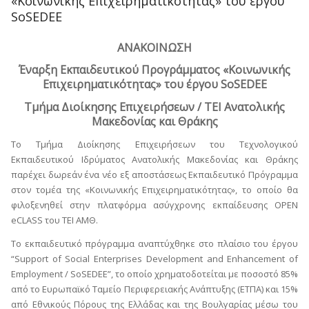
«Κοινωνικής Επιχειρηματικότητας» του έργου
SoSEDEE
ΑΝΑΚΟΙΝΩΣΗ
Έναρξη Εκπαιδευτικού Προγράμματος «Κοινωνικής
Επιχειρηματικότητας» του έργου SoSEDEE
Τμήμα Διοίκησης Επιχειρήσεων / ΤΕΙ Ανατολικής
Μακεδονίας και Θράκης
To Τμήμα Διοίκησης Επιχειρήσεων του Τεχνολογικού
Εκπαιδευτικού Ιδρύματος Ανατολικής Μακεδονίας και Θράκης
παρέχει δωρεάν ένα νέο εξ αποστάσεως Εκπαιδευτικό Πρόγραμμα
στον τομέα της «Κοινωνικής Επιχειρηματικότητας», το οποίο θα
φιλοξενηθεί στην πλατφόρμα ασύγχρονης εκπαίδευσης OPEN
eCLASS του ΤΕΙ ΑΜΘ.
Το εκπαιδευτικό πρόγραμμα αναπτύχθηκε στο πλαίσιο του έργου
“Support of Social Enterprises Development and Enhancement of
Employment / SoSEDEE”, το οποίο χρηματοδοτείται με ποσοστό 85%
από το Ευρωπαϊκό Ταμείο Περιφερειακής Ανάπτυξης (ΕΤΠΑ) και 15%
από Εθνικούς Πόρους της Ελλάδας και της Βουλγαρίας μέσω του