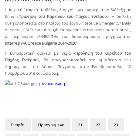
Η Ιατρική Εταιρεία Καβάλας, διοργανώνει ενημερωτική διάλεξη με
θέμα «
Πρόληψη του Καρκίνου του Παχέος Εντέρου
». Η διάλεξη
αυτή υλοποιείται στο πλαίσιο του έργου "Receive Emergency/ Daily
needed HEALTHcare through innovations in the cross border area",
με ακρωνύμιο «E/HEALTH», του διασυνοριακού προγράμματος
Interreg V-A Greece Bulgaria 2014-2020
”.
Η Ενημερωτική διάλεξη με θέμα «
Πρόληψη του Καρκίνου του
Παχέος Εντέρου
», θα πραγματοποιηθεί στο Αμφιθέατρο του
Δημαρχείου του Δήμου Παγγαίου, στην Ελευθερούπολη, 12
Νοεμβρίου 2018 και ώρα 6μ.μ.
Ολόκληρη η
ανακοίνωση
Έναρξη
Προηγούμενο
21
22
23