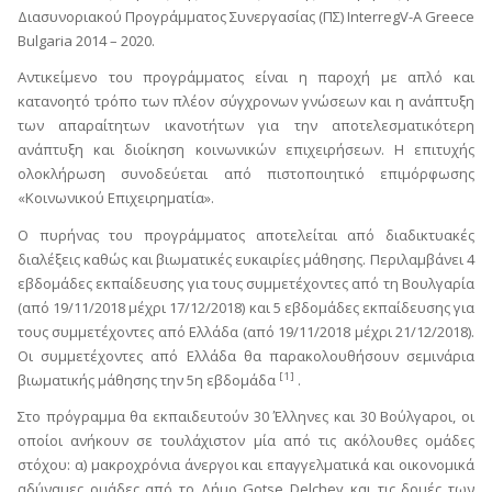
Διασυνοριακού Προγράμματος Συνεργασίας (ΠΣ) InterregV-A Greece
Bulgaria 2014 – 2020.
Αντικείμενο του προγράμματος είναι η παροχή με απλό και
κατανοητό τρόπο των πλέον σύγχρονων γνώσεων και η ανάπτυξη
των απαραίτητων ικανοτήτων για την αποτελεσματικότερη
ανάπτυξη και διοίκηση κοινωνικών επιχειρήσεων. Η επιτυχής
ολοκλήρωση συνοδεύεται από πιστοποιητικό επιμόρφωσης
«Κοινωνικού Επιχειρηματία».
Ο πυρήνας του προγράμματος αποτελείται από διαδικτυακές
διαλέξεις καθώς και βιωματικές ευκαιρίες μάθησης. Περιλαμβάνει 4
εβδομάδες εκπαίδευσης για τους συμμετέχοντες από τη Βουλγαρία
(από 19/11/2018 μέχρι 17/12/2018) και 5 εβδομάδες εκπαίδευσης για
τους συμμετέχοντες από Ελλάδα (από 19/11/2018 μέχρι 21/12/2018).
Οι συμμετέχοντες από Ελλάδα θα παρακολουθήσουν σεμινάρια
[1]
βιωματικής μάθησης την 5η εβδομάδα
.
Στο πρόγραμμα θα εκπαιδευτούν 30 Έλληνες και 30 Βούλγαροι, οι
οποίοι ανήκουν σε τουλάχιστον μία από τις ακόλουθες ομάδες
στόχου: α) μακροχρόνια άνεργοι και επαγγελματικά και οικονομικά
αδύναμες ομάδες από το Δήμο Gotse Delchev και τις δομές των