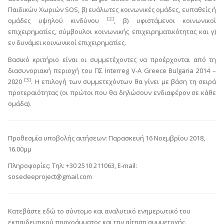
Παιδικών Χωριών SOS, β) ευάλωτες κοινωνικές ομάδες, ευπαθείς ή
[2]
ομάδες υψηλού κινδύνου
, β) υφιστάμενοι κοινωνικοί
επιχειρηματίες, σύμβουλοι κοινωνικής επιχειρηματικότητας και γ)
εν δυνάμει κοινωνικοί επιχειρηματίες.
Βασικό κριτήριο είναι οι συμμετέχοντες να προέρχονται από τη
διασυνοριακή περιοχή του ΠΣ Interreg V-A Greece Bulgaria 2014 –
[3]
2020
. Η επιλογή των συμμετεχόντων θα γίνει με βάση τη σειρά
προτεραιότητας (οι πρώτοι που θα δηλώσουν ενδιαφέρον σε κάθε
ομάδα).
Προθεσμία υποβολής αιτήσεων: Παρασκευή 16 Νοεμβρίου 2018,
16.00μμ
Πληροφορίες: Τηλ: +30 2510 211063, E-mail:
sosedeeproject@gmail.com
Κατεβάστε εδώ το σύντομο και αναλυτικό ενημερωτικό του
εκπαιδευτικού προγράμματος και την αίτηση συμμετοχής.