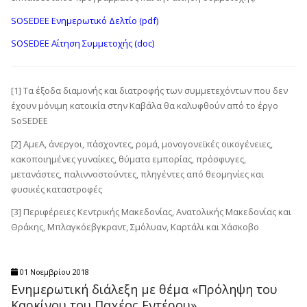
SOSEDEE Ενημερωτικό Δελτίο (pdf)
SΟSEDEE Αίτηση Συμμετοχής (doc)
[1] Τα έξοδα διαμονής και διατροφής των συμμετεχόντων που δεν
έχουν μόνιμη κατοικία στην Καβάλα θα καλυφθούν από το έργο
SoSEDEE
[2] ΑμεΑ, άνεργοι, πάσχοντες, ρομά, μονογονεϊκές οικογένειες,
κακοποιημένες γυναίκες, θύματα εμπορίας, πρόσφυγες,
μετανάστες, παλιννοστούντες, πληγέντες από θεομηνίες και
φυσικές καταστροφές
[3] Περιφέρειες Κεντρικής Μακεδονίας, Ανατολικής Μακεδονίας και
Θράκης, Μπλαγκόεβγκραντ, Σμόλυαν, Καρτάλι και Χάσκοβο
01 Νοεμβρίου 2018
Ενημερωτική διάλεξη με θέμα «Πρόληψη του
Καρκίνου του Παχέος Εντέρου»