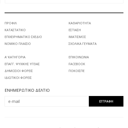
ΠΡΟΦΊΛ
ΚΑΘΑΡΙΌΤΗΤΑ
ΚΑΤΑΣΤΑΤΙΚΌ
ΕΣΤΊΑΣΗ
ΕΠΙΧΕΙΡΗΜΑΤΙΚΌ ΣΧΈΔΙΟ
ΙΜΑΤΙΣΜΌΣ
ΝΟΜΙΚΌ ΠΛΑΊΣΙΟ
ΣΧΟΛΙΚΆ ΓΕΎΜΑΤΑ
Α' ΚΑΤΗΓΟΡΊΑ
ΕΠΙΚΟΙΝΩΝΊΑ
ΕΠΑΓΓ. ΨΥΧΙΚΉΣ ΥΓΕΊΑΣ
FACEBOOK
ΔΗΜΌΣΙΟΙ ΦΟΡΕΊΣ
ΠΟΚΟΙΣΠΕ
ΙΔΙΩΤΙΚΟΊ ΦΟΡΕΊΣ
ΕΝΗΜΕΡΩΤΙΚΌ ΔΕΛΤΊΟ