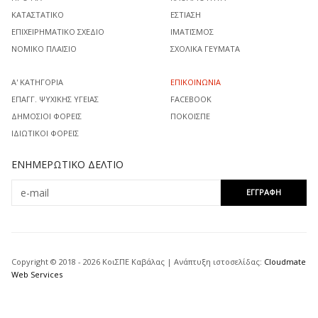
ΚΑΤΑΣΤΑΤΙΚΌ
ΕΣΤΊΑΣΗ
ΕΠΙΧΕΙΡΗΜΑΤΙΚΌ ΣΧΈΔΙΟ
ΙΜΑΤΙΣΜΌΣ
ΝΟΜΙΚΌ ΠΛΑΊΣΙΟ
ΣΧΟΛΙΚΆ ΓΕΎΜΑΤΑ
Α' ΚΑΤΗΓΟΡΊΑ
ΕΠΙΚΟΙΝΩΝΊΑ
ΕΠΑΓΓ. ΨΥΧΙΚΉΣ ΥΓΕΊΑΣ
FACEBOOK
ΔΗΜΌΣΙΟΙ ΦΟΡΕΊΣ
ΠΟΚΟΙΣΠΕ
ΙΔΙΩΤΙΚΟΊ ΦΟΡΕΊΣ
ΕΝΗΜΕΡΩΤΙΚΌ ΔΕΛΤΊΟ
Copyright © 2018 - 2026 ΚοιΣΠΕ Καβάλας | Ανάπτυξη ιστοσελίδας:
Cloudmate
Web Services