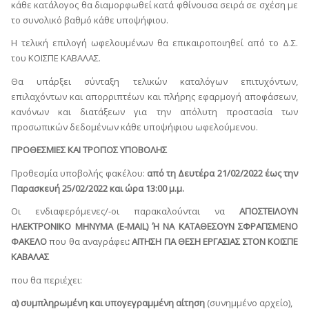
κάθε κατάλογος θα διαμορφωθεί κατά φθίνουσα σειρά σε σχέση με
το συνολικό βαθμό κάθε υποψήφιου.
Η τελική επιλογή ωφελουμένων θα επικαιροποιηθεί από το Δ.Σ.
του ΚΟΙΣΠΕ ΚΑΒΑΛΑΣ.
Θα υπάρξει σύνταξη τελικών καταλόγων επιτυχόντων,
επιλαχόντων και απορριπτέων και πλήρης εφαρμογή αποφάσεων,
κανόνων και διατάξεων για την απόλυτη προστασία των
προσωπικών δεδομένων κάθε υποψήφιου ωφελούμενου.
ΠΡΟΘΕΣΜΙΕΣ ΚΑΙ ΤΡΟΠΟΣ ΥΠΟΒΟΛΗΣ
Προθεσμία υποβολής φακέλου:
από τη Δευτέρα 21/02/2022 έως την
Παρασκευή 25/02/2022 και ώρα 13:00 μ.μ.
Οι ενδιαφερόμενες/-οι παρακαλούνται να
ΑΠΟΣΤΕΙΛΟΥΝ
ΗΛΕΚΤΡΟΝΙΚΟ ΜΗΝΥΜΑ (
E
-
MAIL
) Ή ΝΑ ΚΑΤΑΘΕΣΟΥΝ ΣΦΡΑΓΙΣΜΕΝΟ
ΦΑΚΕΛΟ
που θα αναγράφει
: ΑΙΤΗΣΗ ΓΙΑ ΘΕΣΗ ΕΡΓΑΣΙΑΣ ΣΤΟΝ ΚΟΙΣΠΕ
ΚΑΒΑΛΑΣ
που θα περιέχει:
α) συμπληρωμένη και υπογεγραμμένη αίτηση
(συνημμένο αρχείο),