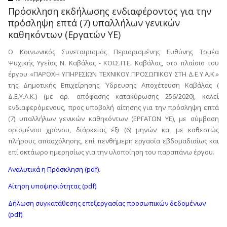
Πρόσκληση εκδήλωσης ενδιαφέροντος για την
πρόσληψη επτά (7) υπαλλήλων γενικών
καθηκόντων (Εργατών ΥΕ)
Ο Κοινωνικός Συνεταιρισμός Περιορισμένης Ευθύνης Τομέα
Ψυχικής Υγείας Ν. Καβάλας - ΚΟΙ.Σ.Π.Ε. Καβάλας, στο πλαίσιο του
έργου «ΠΑΡΟΧΗ ΥΠΗΡΕΣΙΩΝ ΤΕΧΝΙΚΟΥ ΠΡΟΣΩΠΙΚΟΥ ΣΤΗ Δ.Ε.Υ.Α.Κ.»
της Δημοτικής Επιχείρησης Ύδρευσης Αποχέτευση Καβάλας (
Δ.Ε.Υ.Α.Κ.) (με αρ. απόφασης κατακύρωσης 256/2020), καλεί
ενδιαφερόμενους, προς υποβολή αίτησης για την πρόσληψη επτά
(7) υπαλλήλων γενικών καθηκόντων (ΕΡΓΑΤΩΝ ΥΕ), με σύμβαση
ορισμένου χρόνου, διάρκειας έξι (6) μηνών και με καθεστώς
πλήρους απασχόλησης, επί πενθήμερη εργασία εβδομαδιαίως και
επί οκτάωρο ημερησίως για την υλοποίηση του παραπάνω έργου.
Αναλυτικά η Πρόσκληση (pdf)
.
Αίτηση υποψηφιότητας (pdf)
.
Δήλωση συγκατάθεσης επεξεργασίας προσωπικών δεδομένων
(pdf)
.