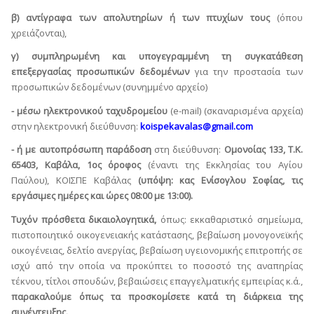
β) αντίγραφα των απολυτηρίων ή των πτυχίων τους
(όπου
χρειάζονται),
γ) συμπληρωμένη και υπογεγραμμένη τη συγκατάθεση
επεξεργασίας προσωπικών δεδομένων
για την προστασία των
προσωπικών δεδομένων (συνημμένο αρχείο)
- μέσω ηλεκτρονικού ταχυδρομείου
(e-mail) (σκαναρισμένα αρχεία)
στην ηλεκτρονική διεύθυνση:
koispekavalas@gmail.com
- ή με αυτοπρόσωπη παράδοση
στη διεύθυνση:
Ομονοίας 133, Τ.Κ.
65403, Καβάλα, 1ος όροφος
(έναντι της Εκκλησίας του Αγίου
Παύλου), ΚΟΙΣΠΕ Καβάλας
(υπόψη: κας Ενίσογλου Σοφίας,
τις
εργάσιμες ημέρες και ώρες 08:00 με 13:00).
Τυχόν πρόσθετα δικαιολογητικά,
όπως: εκκαθαριστικό σημείωμα,
πιστοποιητικό οικογενειακής κατάστασης, βεβαίωση μονογονεϊκής
οικογένειας, δελτίο ανεργίας, βεβαίωση υγειονομικής επιτροπής σε
ισχύ από την οποία να προκύπτει το ποσοστό της αναπηρίας
τέκνου, τίτλοι σπουδών, βεβαιώσεις επαγγελματικής εμπειρίας κ.ά.,
παρακαλούμε όπως τα προσκομίσετε κατά τη διάρκεια της
συνέντευξης.