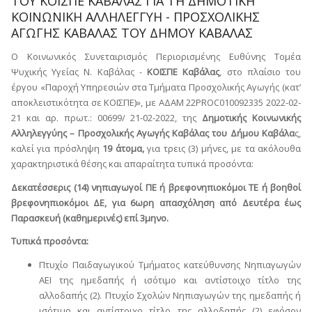
ΤΟΥ ΚΟΙΣΠΕ ΚΑΒΑΛΑΣ ΓΙΑ ΤΗ ΔΗΜΟΤΙΚΗ
ΚΟΙΝΩΝΙΚΗ ΑΛΛΗΛΕΓΓΥΗ - ΠΡΟΣΧΟΛΙΚΗΣ
ΑΓΩΓΗΣ ΚΑΒΑΛΑΣ ΤΟΥ ΔΗΜΟΥ ΚΑΒΑΛΑΣ
Ο Κοινωνικός Συνεταιρισμός Περιορισμένης Ευθύνης Τομέα
Ψυχικής Υγείας Ν. Καβάλας -
ΚΟΙΣΠΕ Καβάλας
, στο πλαίσιο του
έργου «Παροχή Υπηρεσιών στα Τμήματα Προσχολικής Αγωγής (κατ’
αποκλειστικότητα σε ΚΟΙΣΠΕ)», με ΑΔΑΜ 22PROC010092335 2022-02-
21 και αρ. πρωτ.: 00699/ 21-02-2022, της
Δημοτικής Κοινωνικής
Αλληλεγγύης – Προσχολικής Αγωγής Καβάλας του Δήμου Καβάλα
ς,
καλεί για πρόσληψη
19 άτομα,
για τρεις (3) μήνες, με τα ακόλουθα
χαρακτηριστικά θέσης και απαραίτητα τυπικά προσόντα:
Δεκατέσσερις (14) νηπιαγωγοί ΠΕ ή βρεφονηπιοκόμοι ΤΕ ή βοηθοί
βρεφονηπιοκόμοι ΔΕ, για 6ωρη απασχόληση από Δευτέρα έως
Παρασκευή (καθημερινές) επί 3μηνο.
Τυπικά προσόντα:
Πτυχίο Παιδαγωγικού Τμήματος κατεύθυνσης Νηπιαγωγών
ΑΕΙ της ημεδαπής ή ισότιμο και αντίστοιχο τίτλο της
αλλοδαπής (2). Πτυχίο Σχολών Νηπιαγωγών της ημεδαπής ή
ισότιμο και αντίστοιχο τίτλο της αλλοδαπής (2) εφόσον