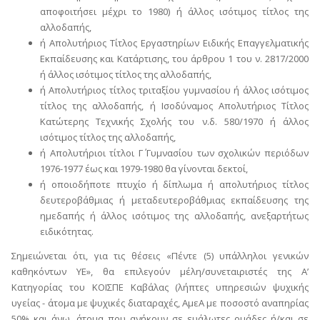
αποφοιτήσει μέχρι το 1980) ή άλλος ισότιμος τίτλος της
αλλοδαπής,
ή Απολυτήριος Τίτλος Εργαστηρίων Ειδικής Επαγγελματικής
Εκπαίδευσης και Κατάρτισης, του άρθρου 1 του ν. 2817/2000
ή άλλος ισότιμος τίτλος της αλλοδαπής,
ή Απολυτήριος τίτλος τριταξίου γυμνασίου ή άλλος ισότιμος
τίτλος της αλλοδαπής, ή Ισοδύναμος Απολυτήριος Τίτλος
Κατώτερης Τεχνικής Σχολής του ν.δ. 580/1970 ή άλλος
ισότιμος τίτλος της αλλοδαπής,
ή Απολυτήριοι τίτλοι Γ΄ Γυμνασίου των σχολικών περιόδων
1976-1977 έως και 1979-1980 θα γίνονται δεκτοί,
ή οποιοδήποτε πτυχίο ή δίπλωμα ή απολυτήριος τίτλος
δευτεροβάθμιας ή μεταδευτεροβάθμιας εκπαίδευσης της
ημεδαπής ή άλλος ισότιμος της αλλοδαπής, ανεξαρτήτως
ειδικότητας.
Σημειώνεται ότι, για τις θέσεις «Πέντε (5) υπάλληλοι γενικών
καθηκόντων ΥΕ», θα επιλεγούν μέλη/συνεταιριστές της Α’
Κατηγορίας του ΚΟΙΣΠΕ Καβάλας (λήπτες υπηρεσιών ψυχικής
υγείας - άτομα με ψυχικές διαταραχές, ΑμεΑ με ποσοστό αναπηρίας
50% και άνω, άτομα που ανήκουν σε ευάλωτες ομάδες ή/και σε