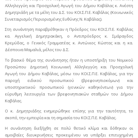
Αλληλεγγύη και Προσχολική Αγωγή του Δήμου Καβάλας κ. Ανέστη
Δημητριάδη με τα μέλη του Δ.Σ. του ΚΟΙ.Σ.Π.Ε. Καβάλας (Κοινωνικός
Συνεταιρισμός Περιορισμένης Ευθύνης Ν. Καβάλας).
Στη συνάντηση παραβρέθηκαν η Πρόεδρος του ΚΟΙ.Σ.Π.Ε. Καβάλας
κα. Αγγελική Δημητρακάκη, ο Αντιπρόεδρος κ. Σμάραγδος
Κρεμύδας, ο Γενικός Γραμματέας κ. Αντώνιος Κώστας και η κα.
Δέσποινα Μαμαλιά, μέλος του Δ.Σ.
Το βασικό θέμα της συνάντησης ήταν η υποστήριξη του Νομικού
Προσώπου Δημοτική Κοινωνική Αλληλεγγύη και Προσχολική
Αγωγή του Δήμου Καβάλας, μέσω του ΚΟΙ.Σ.Π.Ε. Καβάλας, για την
παροχή ειδικού προσωπικού (βρεφονηπιοκόμων) και
υποστηρικτικού προσωπικού (γενικών καθηκόντων) για την
εύρυθμη λειτουργία των βρεφονηπιακών σταθμών του Δήμου
Καβάλας.
Ο κ. Δημητριάδης ενημερώθηκε επίσης για την ταυτότητα, το
σκοπό, την εμπειρία και τη σημασία του ΚΟΙ.Σ.Π.Ε. Καβάλας.
Η συνάντηση διεξήχθη σε πολύ θετικό κλίμα και δόθηκαν οι
αμοιβαίες διευκρινήσεις προκειμένου να υπάρξει επιτυχημένη