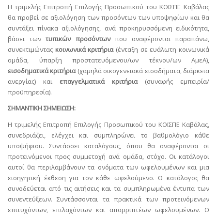
Η τριμελής Επιτροπή Επιλογής Προσωπικού του ΚΟΙΣΠΕ Καβάλας
θα προβεί σε αξιολόγηση των προσόντων των υποψηφίων και θα
συντάξει πίνακα αξιολόγησης, ανά προκηρυσσόμενη ειδικότητα,
βάσει των
τυπικών προσόντων
που αναφέρονται παραπάνω,
συνεκτιμώντας
κοινωνικά
κριτήρια
(ένταξη σε ευάλωτη κοινωνικά
ομάδα, ύπαρξη προστατευόμενου/ων τέκνου/ων ΑμεΑ),
εισοδηματικά κριτήρια
(χαμηλά οικογενειακά εισοδήματα, διάρκεια
ανεργίας) και
επαγγελματικά κριτήρια
(συναφής εμπειρία/
προϋπηρεσία).
ΣΗΜΑΝΤΙΚΗ ΣΗΜΕΙΩΣΗ:
Η τριμελής Επιτροπή Επιλογής Προσωπικού του ΚΟΙΣΠΕ Καβάλας,
συνεδριάζει, ελέγχει και συμπληρώνει το βαθμολόγιο κάθε
υποψήφιου. Συντάσσει καταλόγους, όπου θα αναφέρονται οι
προτεινόμενοι προς συμμετοχή ανά ομάδα, στόχο. Οι κατάλογοι
αυτοί θα περιλαμβάνουν τα ονόματα των ωφελουμένων και μια
εισηγητική έκθεση για τον κάθε ωφελούμενο. Ο κατάλογος θα
συνοδεύεται από τις αιτήσεις και τα συμπληρωμένα έντυπα των
συνεντεύξεων. Συντάσσονται τα πρακτικά των προτεινόμενων
επιτυχόντων, επιλαχόντων και απορριπτέων ωφελουμένων. Ο