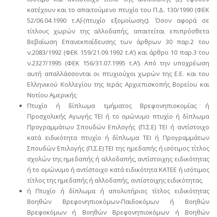
κατέχουν και το απαιτούμενο πτυχίο του Π.Δ. 130/1990 (ΦΕΚ
52/06.04.1990 τ.Α΄)-(πτυχίο εξομοίωσης). Όσον αφορά σε
τίτλους χωρών της αλλοδαπής, απαιτείται επιπρόσθετα
Βεβαίωση Επανεκπαίδευσης των άρθρων 30 παρ.2 του
ν.2083/1992 (ΦΕΚ 159/21.09.1992 τ.Α’) και άρθρο 10 παρ.3 του
ν.2327/1995 (ΦΕΚ 156/31.07.1995 τ.Α’). Από την υποχρέωση
αυτή απαλλάσσονται οι πτυχιούχοι χωρών της Ε.Ε. και του
Ελληνικού Κολλεγίου της Ιεράς Αρχιεπισκοπής Βορείου και
Νοτίου Αμερικής
Πτυχίο ή δίπλωμα τμήματος Βρεφονηπιοκομίας ή
Προσχολικής Αγωγής ΤΕΙ ή το ομώνυμο πτυχίο ή δίπλωμα
Προγραμμάτων Σπουδών Επιλογής (Π.Σ.Ε) ΤΕΙ ή αντίστοιχο
κατά ειδικότητα πτυχίο ή δίπλωμα ΤΕΙ ή Προγραμμάτων
Σπουδών Επιλογής (Π.Σ.Ε) ΤΕΙ της ημεδαπής ή ισότιμος τίτλος
σχολών της ημεδαπής ή αλλοδαπής, αντίστοιχης ειδικότητας
ή το ομώνυμο ή αντίστοιχο κατά ειδικότητα ΚΑΤΕΕ ή ισότιμος
τίτλος της ημεδαπής ή αλλοδαπής, αντίστοιχης ειδικότητας.
ή Πτυχίο ή δίπλωμα ή απολυτήριος τίτλος ειδικότητας
Βοηθών Βρεφονηπιοκόμων-Παιδοκόμων ή Βοηθών
Βρεφοκόμων ή Βοηθών Βρεφονηπιοκόμων ή Βοηθών