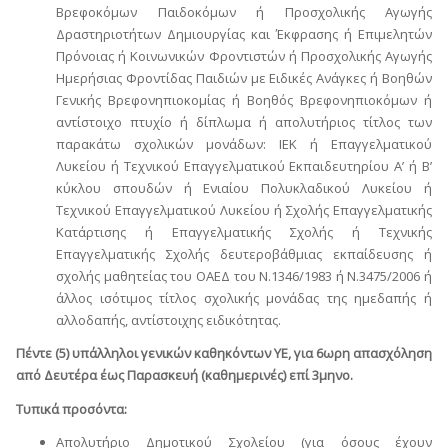
Βρεφοκόμων Παιδοκόμων ή Προσχολικής Αγωγής
Δραστηριοτήτων Δημιουργίας και Έκφρασης ή Επιμελητών
Πρόνοιας ή Κοινωνικών Φροντιστών ή Προσχολικής Αγωγής
Ημερήσιας Φροντίδας Παιδιών με Ειδικές Ανάγκες ή Βοηθών
Γενικής Βρεφονηπιοκομίας ή Βοηθός Βρεφονηπιοκόμων ή
αντίστοιχο πτυχίο ή δίπλωμα ή απολυτήριος τίτλος των
παρακάτω σχολικών μονάδων: ΙΕΚ ή Επαγγελματικού
Λυκείου ή Τεχνικού Επαγγελματικού Εκπαιδευτηρίου Α’ ή Β’
κύκλου σπουδών ή Ενιαίου Πολυκλαδικού Λυκείου ή
Τεχνικού Επαγγελματικού Λυκείου ή Σχολής Επαγγελματικής
Κατάρτισης ή Επαγγελματικής Σχολής ή Τεχνικής
Επαγγελματικής Σχολής δευτεροβάθμιας εκπαίδευσης ή
σχολής μαθητείας του ΟΑΕΔ του Ν.1346/1983 ή Ν.3475/2006 ή
άλλος ισότιμος τίτλος σχολικής μονάδας της ημεδαπής ή
αλλοδαπής, αντίστοιχης ειδικότητας.
Πέντε (5) υπάλληλοι γενικών καθηκόντων ΥΕ, για 6ωρη απασχόληση
από Δευτέρα έως Παρασκευή (καθημερινές) επί 3μηνο.
Τυπικά προσόντα:
Απολυτήριο Δημοτικού Σχολείου (για όσους έχουν