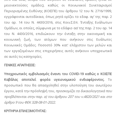
μειονεκτούσες ομάδες), καθώς οι Κοινωνικοί Συνεταιρισμοί
Περιορισμένης Ευθύνης (ΚΟΙΣΠΕ) του άρθρου 12 του Ν. 2716/1999,
εγγράφονται αυτοδίκαια, όπως ρητά ορίζει το εδαφ. αγ’ της παρ. 2
του αρ. 14 του Ν. 4430/2016, στις Κοιν.Σ.Επ. Ένταξης Ευάλωτων
Ομάδων, οι οποίες, σύμφωνα με το εδάφιο αα’ της παρ. 2 του αρ. 14
του Ν. 4430/2016, επιδιώκουν την ένταξη στην οικονομική και
κοινωνική ζωή, των ατόμων που ανήκουν στις Ευάλωτες
Κοινωνικές Ομάδες. Ποσοστό 30% κατ’ ελάχιστον των μελών και
των εργαζομένων στις επιχειρήσεις αυτές ανήκουν υποχρεωτικά
σε αυτές τις κατηγορίες.
ΓΕΝΙΚΕΣ ΑΠΑΙΤΗΣΕΙΣ:
Υποχρεωτικός εμβολιασμός έναντι του
COVID-19 καθώς ο ΚΟΙΣΠΕ
Καβάλας αποτελεί φορέα υγειονομικού ενδιαφέροντος.
Το
προσωπικό που θα απασχοληθεί στην υλοποίηση του ανωτέρου
έργου, κατά την πρόσληψή του,
προσκομίζει τα δικαιολογητικά που
προβλέπονται στην παρ. α) του άρθρου 207 του ν.4820/2021 και στο
άρθρο 9 του ΦΕΚ 32Β-08-01-2022
.
ΚΡΙΤΗΡΙΑ ΕΠΙΛΕΞΙΜΟΤΗΤΑΣ: