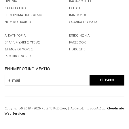
ΠΡΟΦΊΛ
ΚΑΘΑΡΙΌΤΗΤΑ
ΚΑΤΑΣΤΑΤΙΚΌ
ΕΣΤΊΑΣΗ
ΕΠΙΧΕΙΡΗΜΑΤΙΚΌ ΣΧΈΔΙΟ
ΙΜΑΤΙΣΜΌΣ
ΝΟΜΙΚΌ ΠΛΑΊΣΙΟ
ΣΧΟΛΙΚΆ ΓΕΎΜΑΤΑ
Α' ΚΑΤΗΓΟΡΊΑ
ΕΠΙΚΟΙΝΩΝΊΑ
ΕΠΑΓΓ. ΨΥΧΙΚΉΣ ΥΓΕΊΑΣ
FACEBOOK
ΔΗΜΌΣΙΟΙ ΦΟΡΕΊΣ
ΠΟΚΟΙΣΠΕ
ΙΔΙΩΤΙΚΟΊ ΦΟΡΕΊΣ
ΕΝΗΜΕΡΩΤΙΚΌ ΔΕΛΤΊΟ
Copyright © 2018 - 2026 ΚοιΣΠΕ Καβάλας | Ανάπτυξη ιστοσελίδας:
Cloudmate
Web Services