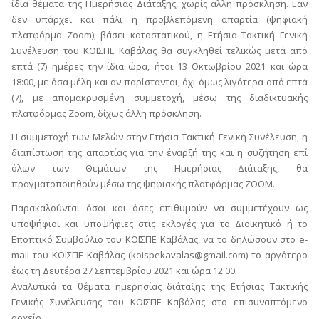
ίδια θέματα της Ημερήσιας Διάταξης, χωρίς άλλη πρόσκληση. Εάν
δεν υπάρχει και πάλι η προβλεπόμενη απαρτία (ψηφιακή
πλατφόρμα Zoom), βάσει καταστατικού, η Ετήσια Τακτική Γενική
Συνέλευση του ΚΟΙΣΠΕ Καβάλας θα συγκληθεί τελικώς μετά από
επτά (7) ημέρες την ίδια ώρα, ήτοι 13 Οκτωβρίου 2021 και ώρα
18:00, με όσα μέλη και αν παρίστανται, όχι όμως λιγότερα από επτά
(7), με απομακρυσμένη συμμετοχή, μέσω της διαδικτυακής
πλατφόρμας Ζoom, δίχως άλλη πρόσκληση.
Η συμμετοχή των Μελών στην Ετήσια Τακτική Γενική Συνέλευση, η
διαπίστωση της απαρτίας για την έναρξή της και η συζήτηση επί
όλων των Θεμάτων της Ημερήσιας Διάταξης, θα
πραγματοποιηθούν μέσω της ψηφιακής πλατφόρμας ZΟΟΜ.
Παρακαλούνται όσοι και όσες επιθυμούν να συμμετέχουν ως
υποψήφιοι και υποψήφιες στις εκλογές για το Διοικητικό ή το
Εποπτικό Συμβούλιο του ΚΟΙΣΠΕ Καβάλας, να το δηλώσουν στο e-
mail του ΚΟΙΣΠΕ Καβάλας (koispekavalas@gmail.com) το αργότερο
έως τη Δευτέρα 27 Σεπτεμβρίου 2021 και ώρα 12:00.
Αναλυτικά τα θέματα ημερησίας διάταξης της Ετήσιας Τακτικής
Γενικής Συνέλευσης του ΚΟΙΣΠΕ Καβάλας στο επισυναπτόμενο
αρχείο.