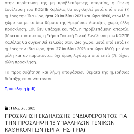
στην περίπτωση της μη προβλεπόμενης απαρτίας, η Γενική
Συνέλευση του ΚΟΙΣΠΕ Καβάλας θα συγκληθεί μετά από επτά (7)
ημέρες την ίδια ώρα,
ήτοι 20 Ιουλίου 2023 και ώρα 18:00
, στον ίδιο
χώρο και με τα ίδια θέματα της Ημερήσιας Διάταξης, χωρίς άλλη
πρόσκληση. Εάν δεν υπάρχει και πάλι η προβλεπόμενη απαρτία,
βάσει καταστατικού, η Ετήσια Τακτική Γενική Συνέλευση του ΚΟΙΣΠΕ
Καβάλας θα συγκληθεί τελικώς στον ίδιο χώρο, μετά από επτά (7)
ημέρες την ίδια ώρα,
ήτοι 27 Ιουλίου 2023 και ώρα 18:00
, με όσα
μέλη και αν παρίστανται, όχι όμως λιγότερα από επτά (7), δίχως
άλλη πρόσκληση.
Τα προς συζήτηση και λήψη αποφάσεων θέματα της ημερήσιας
διάταξης επισυνάπτονται.
Πρόσκληση (pdf)
01 Μαρτίου 2023
ΠΡΟΣΚΛΗΣΗ ΕΚΔΗΛΩΣΗΣ ΕΝΔΙΑΦΕΡΟΝΤΟΣ ΓΙΑ
ΤΗΝ ΠΡΟΣΛΗΨΗ 13 ΥΠΑΛΛΗΛΩΝ ΓΕΝΙΚΩΝ
ΚΑΘΗΚΟΝΤΩΝ (ΕΡΓΑΤΗΣ-ΤΡΙΑ)