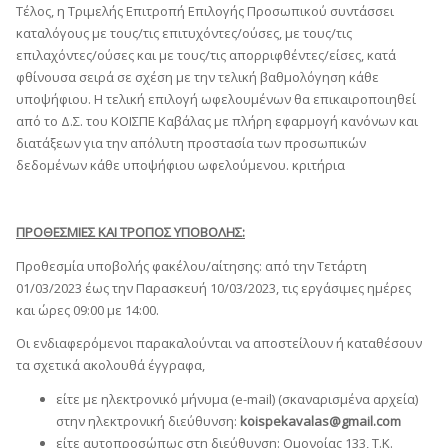
Τέλος, η Τριμελής Επιτροπή Επιλογής Προσωπικού συντάσσει
καταλόγους με τους/τις επιτυχόντες/ούσες, με τους/τις
επιλαχόντες/ούσες και με τους/τις απορριφθέντες/είσες, κατά
φθίνουσα σειρά σε σχέση με την τελική βαθμολόγηση κάθε
υποψήφιου. Η τελική επιλογή ωφελουμένων θα επικαιροποιηθεί
από το Δ.Σ. του ΚΟΙΣΠΕ Καβάλας με πλήρη εφαρμογή κανόνων και
διατάξεων για την απόλυτη προστασία των προσωπικών
δεδομένων κάθε υποψήφιου ωφελούμενου. κριτήρια
ΠΡΟΘΕΣΜΙΕΣ ΚΑΙ ΤΡΟΠΟΣ ΥΠΟΒΟΛΗΣ:
Προθεσμία υποβολής φακέλου/αίτησης: από την Τετάρτη
01/03/2023 έως την Παρασκευή 10/03/2023, τις εργάσιμες ημέρες
και ώρες 09:00 με 14:00.
Οι ενδιαφερόμενοι παρακαλούνται να αποστείλουν ή καταθέσουν
τα σχετικά ακολουθά έγγραφα,
είτε με ηλεκτρονικό μήνυμα (e-mail) (σκαναρισμένα αρχεία)
στην ηλεκτρονική διεύθυνση:
koispekavalas@gmail.com
είτε αυτοπροσώπως στη διεύθυνση: Ομονοίας 133, Τ.Κ.