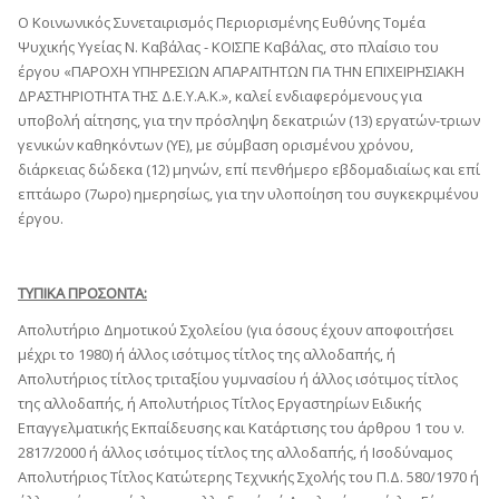
Ο Κοινωνικός Συνεταιρισμός Περιορισμένης Ευθύνης Τομέα
Ψυχικής Υγείας Ν. Καβάλας - ΚΟΙΣΠΕ Καβάλας, στο πλαίσιο του
έργου «ΠΑΡΟΧΗ ΥΠΗΡΕΣΙΩΝ ΑΠΑΡΑΙΤΗΤΩΝ ΓΙΑ ΤΗΝ ΕΠΙΧΕΙΡΗΣΙΑΚΗ
ΔΡΑΣΤΗΡΙΟΤΗΤΑ ΤΗΣ Δ.Ε.Υ.Α.Κ.», καλεί ενδιαφερόμενους για
υποβολή αίτησης, για την πρόσληψη δεκατριών (13) εργατών-τριων
γενικών καθηκόντων (ΥΕ), με σύμβαση ορισμένου χρόνου,
διάρκειας δώδεκα (12) μηνών, επί πενθήμερο εβδομαδιαίως και επί
επτάωρο (7ωρο) ημερησίως, για την υλοποίηση του συγκεκριμένου
έργου.
ΤΥΠΙΚΑ ΠΡΟΣΟΝΤΑ:
Απολυτήριο Δημοτικού Σχολείου (για όσους έχουν αποφοιτήσει
μέχρι το 1980) ή άλλος ισότιμος τίτλος της αλλοδαπής, ή
Απολυτήριος τίτλος τριταξίου γυμνασίου ή άλλος ισότιμος τίτλος
της αλλοδαπής, ή Απολυτήριος Τίτλος Εργαστηρίων Ειδικής
Επαγγελματικής Εκπαίδευσης και Κατάρτισης του άρθρου 1 του ν.
2817/2000 ή άλλος ισότιμος τίτλος της αλλοδαπής, ή Ισοδύναμος
Απολυτήριος Τίτλος Κατώτερης Τεχνικής Σχολής του Π.Δ. 580/1970 ή