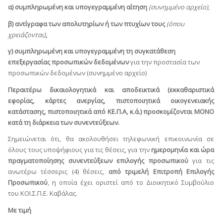
α) συμπληρωμένη και υπογεγραμμένη αίτηση
(συνημμένο αρχείο)
,
β) αντίγραφα των απολυτηρίων ή των πτυχίων τους
(όπου
χρειάζονται)
,
γ) συμπληρωμένη και υπογεγραμμένη τη συγκατάθεση
επεξεργασίας προσωπικών δεδομένων
για την προστασία των
προσωπικών δεδομένων (συνημμένο αρχείο)
Περαιτέρω δικαιολογητικά και αποδεικτικά (εκκαθαριστικά
εφορίας, κάρτες ανεργίας,
πιστοποιητικά οικογενειακής
κατάστασης,
πιστοποιητικά από ΚΕ.Π.Α, κ.ά.) προσκομίζονται ΜΟΝΟ
κατά τη διάρκεια των συνεντεύξεων.
Σημειώνεται ότι, θα ακολουθήσει τηλεφωνική επικοινωνία σε
όλους τους υποψήφιους για τις θέσεις, για την
ημερομηνία και ώρα
πραγματοποίησης συνεντεύξεων επιλογής προσωπικού
για τις
ανωτέρω τέσσερις (4) θέσεις,
από τριμελή Επιτροπή Επιλογής
Προσωπικού
, η οποία έχει οριστεί από το Διοικητικό Συμβούλιο
του ΚΟΙ.Σ.Π.Ε. Καβάλας.
Με τιμή