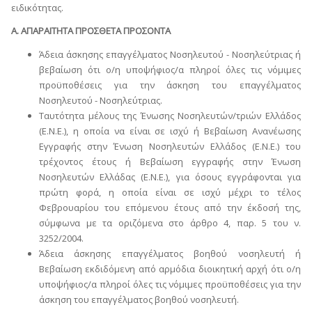
ειδικότητας.
Α. ΑΠΑΡΑΙΤΗΤΑ ΠΡΟΣΘΕΤΑ ΠΡΟΣΟΝΤΑ
Άδεια άσκησης επαγγέλματος Νοσηλευτού - Νοσηλεύτριας ή
βεβαίωση ότι ο/η υποψήφιος/α πληροί όλες τις νόμιμες
προϋποθέσεις για την άσκηση του επαγγέλματος
Νοσηλευτού - Νοσηλεύτριας.
Ταυτότητα μέλους της Ένωσης Νοσηλευτών/τριών Ελλάδος
(Ε.Ν.Ε.), η οποία να είναι σε ισχύ ή Βεβαίωση Ανανέωσης
Εγγραφής στην Ένωση Νοσηλευτών Ελλάδος (Ε.Ν.Ε.) του
τρέχοντος έτους ή Βεβαίωση εγγραφής στην Ένωση
Νοσηλευτών Ελλάδας (Ε.Ν.Ε.), για όσους εγγράφονται για
πρώτη φορά, η οποία είναι σε ισχύ μέχρι το τέλος
Φεβρουαρίου του επόμενου έτους από την έκδοσή της,
σύμφωνα με τα οριζόμενα στο άρθρο 4, παρ. 5 του ν.
3252/2004.
Άδεια άσκησης επαγγέλματος βοηθού νοσηλευτή ή
Βεβαίωση εκδιδόμενη από αρμόδια διοικητική αρχή ότι ο/η
υποψήφιος/α πληροί όλες τις νόμιμες προϋποθέσεις για την
άσκηση του επαγγέλματος βοηθού νοσηλευτή.