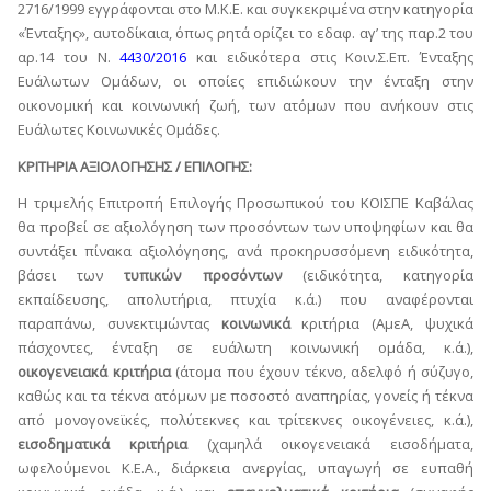
2716/1999 εγγράφονται στο Μ.Κ.Ε. και συγκεκριμένα στην κατηγορία
«Ένταξης», αυτοδίκαια, όπως ρητά ορίζει το εδαφ. αγ’ της παρ.2 του
αρ.14 του Ν.
4430/2016
και ειδικότερα στις Κοιν.Σ.Επ. Ένταξης
Ευάλωτων Ομάδων, οι οποίες επιδιώκουν την ένταξη στην
οικονομική και κοινωνική ζωή, των ατόμων που ανήκουν στις
Ευάλωτες Κοινωνικές Ομάδες.
ΚΡΙΤΗΡΙΑ ΑΞΙΟΛΟΓΗΣΗΣ / ΕΠΙΛΟΓΗΣ:
Η τριμελής Επιτροπή Επιλογής Προσωπικού του ΚΟΙΣΠΕ Καβάλας
θα προβεί σε αξιολόγηση των προσόντων των υποψηφίων και θα
συντάξει πίνακα αξιολόγησης, ανά προκηρυσσόμενη ειδικότητα,
βάσει των
τυπικών προσόντων
(ειδικότητα, κατηγορία
εκπαίδευσης, απολυτήρια, πτυχία κ.ά.) που αναφέρονται
παραπάνω, συνεκτιμώντας
κοινωνικά
κριτήρια (ΑμεΑ, ψυχικά
πάσχοντες, ένταξη σε ευάλωτη κοινωνική ομάδα, κ.ά.),
οικογενειακά κριτήρια
(άτομα που έχουν τέκνο, αδελφό ή σύζυγο,
καθώς και τα τέκνα ατόμων με ποσοστό αναπηρίας, γονείς ή τέκνα
από μονογονεϊκές, πολύτεκνες και τρίτεκνες οικογένειες, κ.ά.),
εισοδηματικά κριτήρια
(χαμηλά οικογενειακά εισοδήματα,
ωφελούμενοι Κ.Ε.Α., διάρκεια ανεργίας, υπαγωγή σε ευπαθή