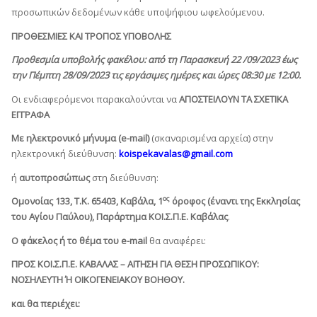
προσωπικών δεδομένων κάθε υποψήφιου ωφελούμενου.
ΠΡΟΘΕΣΜΙΕΣ ΚΑΙ ΤΡΟΠΟΣ ΥΠΟΒΟΛΗΣ
Προθεσμία υποβολής φακέλου: από τη Παρασκευή 22 /09/2023 έως
την Πέμπτη 28/09/2023 τις εργάσιμες ημέρες και ώρες 08:30 με 12:00.
Οι ενδιαφερόμενοι παρακαλούνται να
ΑΠΟΣΤΕΙΛΟΥΝ ΤΑ ΣΧΕΤΙΚΑ
ΕΓΓΡΑΦΑ
Με ηλεκτρονικό μήνυμα (
e
-
mail
)
(σκαναρισμένα αρχεία) στην
ηλεκτρονική διεύθυνση:
koispekavalas@gmail.com
ή
αυτοπροσώπως
στη διεύθυνση:
ος
Ομονοίας 133, Τ.Κ. 65403, Καβάλα, 1
όροφος (έναντι της Εκκλησίας
του Αγίου Παύλου), Παράρτημα ΚΟΙ.Σ.Π.Ε. Καβάλας
.
O
φάκελος ή το θέμα του
e
-
mail
θα αναφέρει:
ΠΡΟΣ ΚΟΙ.Σ.Π.Ε. ΚΑΒΑΛΑΣ – ΑΙΤΗΣΗ ΓΙΑ ΘΕΣΗ ΠΡΟΣΩΠΙΚΟΥ:
ΝΟΣΗΛΕΥΤΗ Ή ΟΙΚΟΓΕΝΕΙΑΚΟΥ ΒΟΗΘΟΥ.
και θα περιέχει: