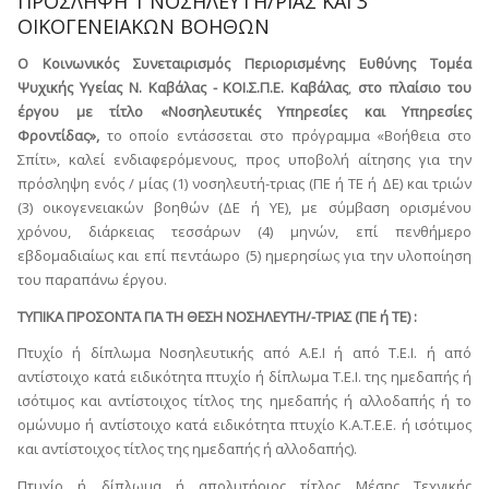
ΠΡΟΣΛΗΨΗ 1 ΝΟΣΗΛΕΥΤΗ/ΡΙΑΣ ΚΑΙ 3
ΟΙΚΟΓΕΝΕΙΑΚΩΝ ΒΟΗΘΩΝ
Ο Κοινωνικός Συνεταιρισμός Περιορισμένης Ευθύνης Τομέα
Ψυχικής Υγείας Ν. Καβάλας - ΚΟΙ.Σ.Π.Ε. Καβάλας
,
στο πλαίσιο του
έργου με τίτλο «
Νοσηλευτικές Υπηρεσίες και Υπηρεσίες
Φροντίδας»,
το οποίο εντάσσεται στο πρόγραμμα «Βοήθεια στο
Σπίτι», καλεί ενδιαφερόμενους, προς υποβολή αίτησης για την
πρόσληψη ενός / μίας (1) νοσηλευτή-τριας (ΠΕ ή ΤΕ ή ΔΕ) και τριών
(3) οικογενειακών βοηθών (ΔΕ ή ΥΕ), με σύμβαση ορισμένου
χρόνου, διάρκειας τεσσάρων (4) μηνών, επί πενθήμερο
εβδομαδιαίως και επί πεντάωρο (5) ημερησίως για την υλοποίηση
του παραπάνω έργου.
ΤΥΠΙΚΑ ΠΡΟΣΟΝΤΑ ΓΙΑ ΤΗ ΘΕΣΗ ΝΟΣΗΛΕΥΤΗ/-ΤΡΙΑΣ (ΠΕ ή ΤΕ) :
Πτυχίο ή δίπλωμα Νοσηλευτικής από Α.Ε.Ι ή από Τ.Ε.Ι. ή από
αντίστοιχο κατά ειδικότητα πτυχίο ή δίπλωμα Τ.Ε.Ι. της ημεδαπής ή
ισότιμος και αντίστοιχος τίτλος της ημεδαπής ή αλλοδαπής ή το
ομώνυμο ή αντίστοιχο κατά ειδικότητα πτυχίο Κ.Α.Τ.Ε.Ε. ή ισότιμος
και αντίστοιχος τίτλος της ημεδαπής ή αλλοδαπής).
Πτυχίο ή δίπλωμα ή απολυτήριος τίτλος Μέσης Τεχνικής