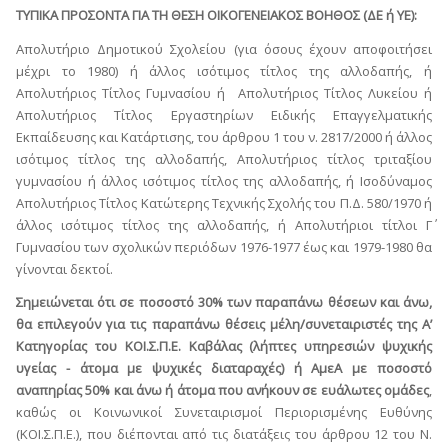
ΤΥΠΙΚΑ ΠΡΟΣΟΝΤΑ ΓΙΑ ΤΗ ΘΕΣΗ ΟΙΚΟΓΕΝΕΙΑΚΟΣ ΒΟΗΘΟΣ (ΔΕ ή ΥΕ):
Απολυτήριο Δημοτικού Σχολείου (για όσους έχουν αποφοιτήσει
μέχρι το 1980) ή άλλος ισότιμος τίτλος της αλλοδαπής, ή
Απολυτήριος Τίτλος Γυμνασίου ή Απολυτήριος Τίτλος Λυκείου ή
Απολυτήριος Τίτλος Εργαστηρίων Ειδικής Επαγγελματικής
Εκπαίδευσης και Κατάρτισης, του άρθρου 1 του ν. 2817/2000 ή άλλος
ισότιμος τίτλος της αλλοδαπής, Απολυτήριος τίτλος τριταξίου
γυμνασίου ή άλλος ισότιμος τίτλος της αλλοδαπής, ή Ισοδύναμος
Απολυτήριος Τίτλος Κατώτερης Τεχνικής Σχολής του Π.Δ. 580/1970 ή
άλλος ισότιμος τίτλος της αλλοδαπής, ή Απολυτήριοι τίτλοι Γ΄
Γυμνασίου των σχολικών περιόδων 1976-1977 έως και 1979-1980 θα
γίνονται δεκτοί.
Σημειώνεται ότι σε ποσοστό 30% των παραπάνω θέσεων και άνω,
θα επιλεγούν για τις παραπάνω θέσεις μέλη/συνεταιριστές της Α’
Κατηγορίας του ΚΟΙ.Σ.Π.Ε. Καβάλας (λήπτες υπηρεσιών ψυχικής
υγείας - άτομα με ψυχικές διαταραχές) ή ΑμεΑ με ποσοστό
αναπηρίας 50% και άνω ή άτομα που ανήκουν σε ευάλωτες ομάδες
,
καθώς οι Κοινωνικοί Συνεταιρισμοί Περιορισμένης Ευθύνης
(ΚΟΙ.Σ.Π.Ε.), που διέπονται από τις διατάξεις του άρθρου 12 του Ν.