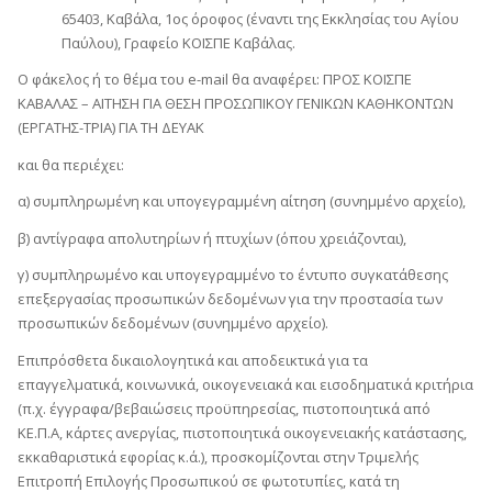
65403, Καβάλα, 1ος όροφος (έναντι της Εκκλησίας του Αγίου
Παύλου), Γραφείο ΚΟΙΣΠΕ Καβάλας.
O φάκελος ή το θέμα του e-mail θα αναφέρει: ΠΡΟΣ ΚΟΙΣΠΕ
ΚΑΒΑΛΑΣ – ΑΙΤΗΣΗ ΓΙΑ ΘΕΣΗ ΠΡΟΣΩΠΙΚΟΥ ΓΕΝΙΚΩΝ ΚΑΘΗΚΟΝΤΩΝ
(ΕΡΓΑΤΗΣ-ΤΡΙΑ) ΓΙΑ ΤΗ ΔΕΥΑΚ
και θα περιέχει:
α) συμπληρωμένη και υπογεγραμμένη αίτηση (συνημμένο αρχείο),
β) αντίγραφα απολυτηρίων ή πτυχίων (όπου χρειάζονται),
γ) συμπληρωμένο και υπογεγραμμένο το έντυπο συγκατάθεσης
επεξεργασίας προσωπικών δεδομένων για την προστασία των
προσωπικών δεδομένων (συνημμένο αρχείο).
Επιπρόσθετα δικαιολογητικά και αποδεικτικά για τα
επαγγελματικά, κοινωνικά, οικογενειακά και εισοδηματικά κριτήρια
(π.χ. έγγραφα/βεβαιώσεις προϋπηρεσίας, πιστοποιητικά από
ΚΕ.Π.Α, κάρτες ανεργίας, πιστοποιητικά οικογενειακής κατάστασης,
εκκαθαριστικά εφορίας κ.ά.), προσκομίζονται στην Τριμελής
Επιτροπή Επιλογής Προσωπικού σε φωτοτυπίες, κατά τη