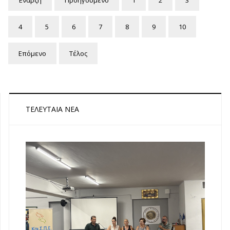
4
5
6
7
8
9
10
Επόμενο
Τέλος
ΤΕΛΕΥΤΑΊΑ ΝΈΑ