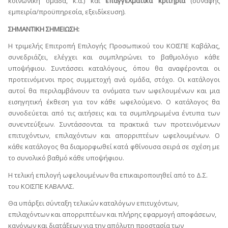
κοινωνική ομάδα, κ.ά.) και
επαγγελματικά κριτήρια
(συναφής
εμπειρία/προϋπηρεσία, εξειδίκευση).
ΣΗΜΑΝΤΙΚΗ ΣΗΜΕΙΩΣΗ:
Η τριμελής Επιτροπή Επιλογής Προσωπικού του ΚΟΙΣΠΕ Καβάλας,
συνεδριάζει, ελέγχει και συμπληρώνει το βαθμολόγιο κάθε
υποψήφιου. Συντάσσει καταλόγους, όπου θα αναφέρονται οι
προτεινόμενοι προς συμμετοχή ανά ομάδα, στόχο. Οι κατάλογοι
αυτοί θα περιλαμβάνουν τα ονόματα των ωφελουμένων και μια
εισηγητική έκθεση για τον κάθε ωφελούμενο. Ο κατάλογος θα
συνοδεύεται από τις αιτήσεις και τα συμπληρωμένα έντυπα των
συνεντεύξεων. Συντάσσονται τα πρακτικά των προτεινόμενων
επιτυχόντων, επιλαχόντων και απορριπτέων ωφελουμένων. Ο
κάθε κατάλογος θα διαμορφωθεί κατά φθίνουσα σειρά σε σχέση με
το συνολικό βαθμό κάθε υποψήφιου.
Η τελική επιλογή ωφελουμένων θα επικαιροποιηθεί από το Δ.Σ.
του ΚΟΙΣΠΕ ΚΑΒΑΛΑΣ.
Θα υπάρξει σύνταξη τελικών καταλόγων επιτυχόντων,
επιλαχόντων και απορριπτέων και πλήρης εφαρμογή αποφάσεων,
κανόνων και διατάξεων για την απόλυτη προστασία των