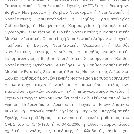
Επαγγελματικής Νοσηλευτικής Σχολής (ΜΤΕΝΣ) ή ειδικοτήτων
Βοηθών Νοσηλευτών ή Βοηθών Νοσοκόμων ή Νοσηλευτικής ή
Νοσηλευτικής Τραυματολογίας ή Βοηθός Τραυματολογίας
Ορθοπεδικής ή Νοσηλευτικής Χειρουργείου ή Νοσηλευτικής
Ογκολογικών Παθήσεων ή Ειδικής Νοσηλευτικής ή Νοσηλευτικής
Μονάδων Εντατικής Θεραπείας ή Νοσηλευτικής Ατόμων με Ψυχικές
Παθήσεις ή Βοηθός Νοσηλευτικής Μαιευτικής ή Βοηθός
Νοσηλευτικής Γενικής Νοσηλείας ή Βοηθός Νοσηλευτικής
Τραυματολογίας ή Βοηθός Νοσηλευτικής Χειρουργείου ή Βοηθός
Νοσηλευτικής Ογκολογικών Παθήσεων ή Βοηθός Νοσηλευτικής
Μονάδων Εντατικής Θεραπείας ή Βοηθός Νοσηλευτικής Ατόμων με
Ειδικές Παθήσεις ή Βοηθών Γενικής Νοσηλείας ή Βοηθός Νοσηλευτή
ή αντίστοιχο πτυχίο ή δίπλωμα ή απολυτήριος τίτλος των
παρακάτω σχολικών μονάδων: ΙΕΚ ή Επαγγελματικού Λυκείου ή
Τεχνικού Επαγγελματικού Εκπαιδευτηρίου Α΄ ή Β΄ κύκλου σπουδών ή
Ενιαίου Πολυκλαδικού Λυκείου ή Τεχνικού Επαγγελματικού
Λυκείου ή Επαγγελματικής Σχολής ή Τεχνικής Επαγγελματικής
Σχολής δευτεροβάθμιας εκπαίδευσης ή σχολής μαθητείας του
ΟΑΕΔ του ν. 1346/1983 ή ν. 3475/2006 ή άλλος ισότιμος τίτλος
σχολικής μονάδας της ημεδαπής ή αλλοδαπής, αντίστοιχης