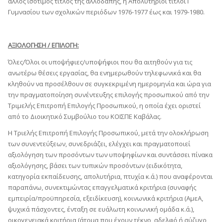
άλλος ισότιμος τίτλος της αλλοδαπής, ή Απολυτήριοι τίτλοι Γ΄
Γυμνασίου των σχολικών περιόδων 1976-1977 έως και 1979-1980.
ΑΞΙΟΛΟΓΗΣΗ / ΕΠΙΛΟΓΗ:
Όλες/Όλοι οι υποψήφιες/υποψήφιοι που θα αιτηθούν για τις
ανωτέρω θέσεις εργασίας, θα ενημερωθούν τηλεφωνικά και θα
κληθούν να προσέλθουν σε συγκεκριμένη ημερομηνία και ώρα για
την πραγματοποίηση συνέντευξης επιλογής προσωπικού από την
Τριμελής Επιτροπή Επιλογής Προσωπικού, η οποία έχει οριστεί
από το Διοικητικό Συμβούλιο του ΚΟΙΣΠΕ Καβάλας.
Η Τριελής Επιτροπή Επιλογής Προσωπικού, μετά την ολοκλήρωση
των συνεντεύξεων, συνεδριάζει, ελέγχει και πραγματοποιεί
αξιολόγηση των προσόντων των υποψηφίων και συντάσσει πίνακα
αξιολόγησης, βάσει των τυπικών προσόντων (ειδικότητα,
κατηγορία εκπαίδευσης, απολυτήρια, πτυχία κ.ά.) που αναφέρονται
παραπάνω, συνεκτιμώντας επαγγελματικά κριτήρια (συναφής
εμπειρία/προϋπηρεσία, εξειδίκευση), κοινωνικά κριτήρια (ΑμεΑ,
ψυχικά πάσχοντες, ένταξη σε ευάλωτη κοινωνική ομάδα κ.ά.),
οικογενειακά κριτήρια (άτομα που έχουν τέκνο, αδελφό ή σύζυγο,