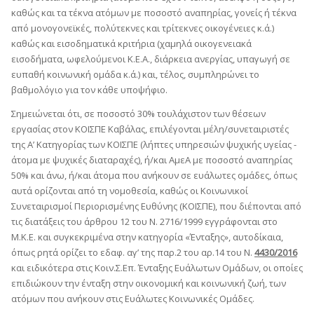
καθώς και τα τέκνα ατόμων με ποσοστό αναπηρίας, γονείς ή τέκνα
από μονογονεϊκές, πολύτεκνες και τρίτεκνες οικογένειες κ.ά.)
καθώς και εισοδηματικά κριτήρια (χαμηλά οικογενειακά
εισοδήματα, ωφελούμενοι Κ.Ε.Α., διάρκεια ανεργίας, υπαγωγή σε
ευπαθή κοινωνική ομάδα κ.ά.) και, τέλος, συμπληρώνει το
βαθμολόγιο για τον κάθε υποψήφιο.
Σημειώνεται ότι, σε ποσοστό 30% τουλάχιστον των θέσεων
εργασίας στον ΚΟΙΣΠΕ Καβάλας, επιλέγονται μέλη/συνεταιριστές
της Α’ Κατηγορίας των ΚΟΙΣΠΕ (λήπτες υπηρεσιών ψυχικής υγείας -
άτομα με ψυχικές διαταραχές), ή/και ΑμεΑ με ποσοστό αναπηρίας
50% και άνω, ή/και άτομα που ανήκουν σε ευάλωτες ομάδες, όπως
αυτά ορίζονται από τη νομοθεσία, καθώς οι Κοινωνικοί
Συνεταιρισμοί Περιορισμένης Ευθύνης (ΚΟΙΣΠΕ), που διέπονται από
τις διατάξεις του άρθρου 12 του Ν. 2716/1999 εγγράφονται στο
Μ.Κ.Ε. και συγκεκριμένα στην κατηγορία «Ένταξης», αυτοδίκαια,
όπως ρητά ορίζει το εδαφ. αγ’ της παρ.2 του αρ.14 του Ν.
4430/2016
και ειδικότερα στις Κοιν.Σ.Επ. Ένταξης Ευάλωτων Ομάδων, οι οποίες
επιδιώκουν την ένταξη στην οικονομική και κοινωνική ζωή, των
ατόμων που ανήκουν στις Ευάλωτες Κοινωνικές Ομάδες.