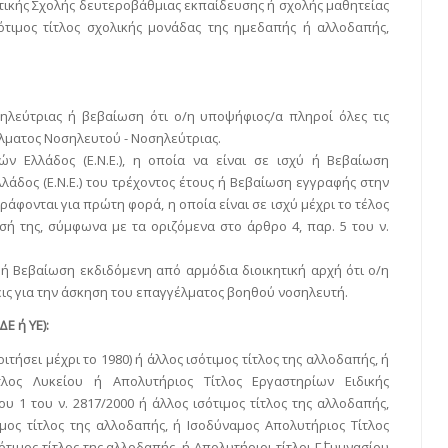
τικής Σχολής δευτεροβάθμιας εκπαίδευσης ή σχολής μαθητείας
σότιμος τίτλος σχολικής μονάδας της ημεδαπής ή αλλοδαπής,
λεύτριας ή βεβαίωση ότι ο/η υποψήφιος/α πληροί όλες τις
λματος Νοσηλευτού - Νοσηλεύτριας.
ν Ελλάδος (Ε.Ν.Ε.), η οποία να είναι σε ισχύ ή Βεβαίωση
δος (Ε.Ν.Ε.) του τρέχοντος έτους ή Βεβαίωση εγγραφής στην
ράφονται για πρώτη φορά, η οποία είναι σε ισχύ μέχρι το τέλος
ή της, σύμφωνα με τα οριζόμενα στο άρθρο 4, παρ. 5 του ν.
ή Βεβαίωση εκδιδόμενη από αρμόδια διοικητική αρχή ότι ο/η
ις για την άσκηση του επαγγέλματος βοηθού νοσηλευτή.
Ε ή ΥΕ):
ήσει μέχρι το 1980) ή άλλος ισότιμος τίτλος της αλλοδαπής, ή
λος Λυκείου ή Απολυτήριος Τίτλος Εργαστηρίων Ειδικής
υ 1 του ν. 2817/2000 ή άλλος ισότιμος τίτλος της αλλοδαπής,
ιμος τίτλος της αλλοδαπής, ή Ισοδύναμος Απολυτήριος Τίτλος
τιμος τίτλος της αλλοδαπής, ή Απολυτήριοι τίτλοι Γ΄ Γυμνασίου