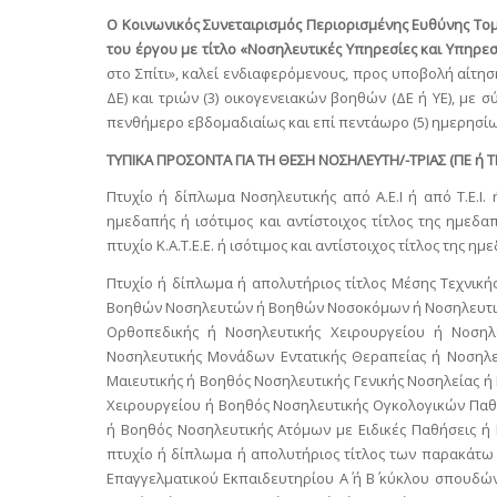
Ο Κοινωνικός Συνεταιρισμός Περιορισμένης Ευθύνης Τομέ
του έργου με τίτλο «
Νοσηλευτικές Υπηρεσίες και Υπηρεσ
στο Σπίτι», καλεί ενδιαφερόμενους, προς υποβολή αίτηση
ΔΕ) και τριών (3) οικογενειακών βοηθών (ΔΕ ή ΥΕ), με 
πενθήμερο εβδομαδιαίως και επί πεντάωρο (5) ημερησί
ΤΥΠΙΚΑ ΠΡΟΣΟΝΤΑ ΓΙΑ ΤΗ ΘΕΣΗ ΝΟΣΗΛΕΥΤΗ/-ΤΡΙΑΣ (ΠΕ ή ΤΕ
Πτυχίο ή δίπλωμα Νοσηλευτικής από Α.Ε.Ι ή από Τ.Ε.Ι. 
ημεδαπής ή ισότιμος και αντίστοιχος τίτλος της ημεδ
πτυχίο Κ.Α.Τ.Ε.Ε. ή ισότιμος και αντίστοιχος τίτλος της η
Πτυχίο ή δίπλωμα ή απολυτήριος τίτλος Μέσης Τεχνική
Βοηθών Νοσηλευτών ή Βοηθών Νοσοκόμων ή Νοσηλευτικ
Ορθοπεδικής ή Νοσηλευτικής Χειρουργείου ή Νοσηλ
Νοσηλευτικής Μονάδων Εντατικής Θεραπείας ή Νοσηλε
Μαιευτικής ή Βοηθός Νοσηλευτικής Γενικής Νοσηλείας 
Χειρουργείου ή Βοηθός Νοσηλευτικής Ογκολογικών Πα
ή Βοηθός Νοσηλευτικής Ατόμων με Ειδικές Παθήσεις ή
πτυχίο ή δίπλωμα ή απολυτήριος τίτλος των παρακάτω 
Επαγγελματικού Εκπαιδευτηρίου Α΄ ή Β΄ κύκλου σπουδώ