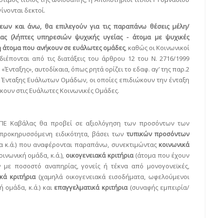
ίνονται δεκτοί.
ων και άνω, θα επιλεγούν για τις παραπάνω θέσεις μέλη/
άλας (λήπτες υπηρεσιών ψυχικής υγείας - άτομα με ψυχικές
ή άτομα που ανήκουν σε ευάλωτες ομάδες
, καθώς οι Κοινωνικοί
 διέπονται από τις διατάξεις του άρθρου 12 του Ν. 2716/1999
«Ένταξης», αυτοδίκαια, όπως ρητά ορίζει το εδαφ. αγ’ της παρ.2
π. Ένταξης Ευάλωτων Ομάδων, οι οποίες επιδιώκουν την ένταξη
κουν στις Ευάλωτες Κοινωνικές Ομάδες.
ΣΠΕ Καβάλας θα προβεί σε αξιολόγηση των προσόντων των
 προκηρυσσόμενη ειδικότητα, βάσει των
τυπικών προσόντων
χία κ.ά.) που αναφέρονται παραπάνω, συνεκτιμώντας
κοινωνικά
ινωνική ομάδα, κ.ά.),
οικογενειακά κριτήρια
(άτομα που έχουν
 με ποσοστό αναπηρίας, γονείς ή τέκνα από μονογονεϊκές,
κά κριτήρια
(χαμηλά οικογενειακά εισοδήματα, ωφελούμενοι
ή ομάδα, κ.ά.) και
επαγγελματικά κριτήρια
(συναφής εμπειρία/