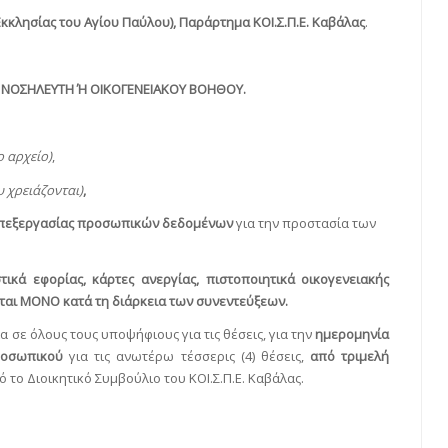
Εκκλησίας του Αγίου Παύλου), Παράρτημα ΚΟΙ.Σ.Π.Ε. Καβάλας
.
Υ: ΝΟΣΗΛΕΥΤΗ Ή ΟΙΚΟΓΕΝΕΙΑΚΟΥ ΒΟΗΘΟΥ.
 αρχείο)
,
 χρειάζονται)
,
επεξεργασίας προσωπικών δεδομένων
για την προστασία των
τικά εφορίας, κάρτες ανεργίας,
πιστοποιητικά οικογενειακής
ονται ΜΟΝΟ κατά τη διάρκεια των συνεντεύξεων.
 σε όλους τους υποψήφιους για τις θέσεις, για την
ημερομηνία
προσωπικού
για τις ανωτέρω τέσσερις (4) θέσεις,
από τριμελή
πό το Διοικητικό Συμβούλιο του ΚΟΙ.Σ.Π.Ε. Καβάλας.