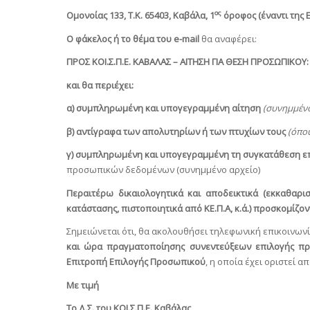
ος
Ομονοίας 133, Τ.Κ. 65403, Καβάλα, 1
όροφος (έναντι της 
O
φάκελος ή το θέμα του
e
-
mail
θα αναφέρει:
ΠΡΟΣ ΚΟΙ.Σ.Π.Ε. ΚΑΒΑΛΑΣ – ΑΙΤΗΣΗ ΓΙΑ ΘΕΣΗ ΠΡΟΣΩΠΙΚΟ
και θα περιέχει:
α) συμπληρωμένη και υπογεγραμμένη αίτηση
(συνημμένο
β) αντίγραφα των απολυτηρίων ή των πτυχίων τους
(όπου
γ) συμπληρωμένη και υπογεγραμμένη τη συγκατάθεση 
προσωπικών δεδομένων (συνημμένο αρχείο)
Περαιτέρω δικαιολογητικά και αποδεικτικά (εκκαθαρισ
κατάστασης,
πιστοποιητικά από ΚΕ.Π.Α, κ.ά.) προσκομίζ
Σημειώνεται ότι, θα ακολουθήσει τηλεφωνική επικοινωνία
και ώρα πραγματοποίησης συνεντεύξεων επιλογής 
Επιτροπή Επιλογής Προσωπικού
, η οποία έχει οριστεί α
Με τιμή
Το Δ.Σ. του ΚΟΙ.Σ.Π.Ε. Καβάλας