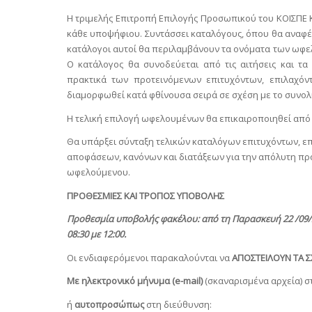
Η τριμελής Επιτροπή Επιλογής Προσωπικού του ΚΟΙΣΠΕ Κ
κάθε υποψήφιου. Συντάσσει καταλόγους, όπου θα αναφέρ
κατάλογοι αυτοί θα περιλαμβάνουν τα ονόματα των ωφελ
Ο κατάλογος θα συνοδεύεται από τις αιτήσεις και τ
πρακτικά των προτεινόμενων επιτυχόντων, επιλαχό
διαμορφωθεί κατά φθίνουσα σειρά σε σχέση με το συνο
Η τελική επιλογή ωφελουμένων θα επικαιροποιηθεί από 
Θα υπάρξει σύνταξη τελικών καταλόγων επιτυχόντων, ε
αποφάσεων, κανόνων και διατάξεων για την απόλυτη 
ωφελούμενου.
ΠΡΟΘΕΣΜΙΕΣ ΚΑΙ ΤΡΟΠΟΣ ΥΠΟΒΟΛΗΣ
Προθεσμία υποβολής φακέλου: από τη Παρασκευή 22 /09/20
08:30 με 12:00.
Οι ενδιαφερόμενοι παρακαλούνται να
ΑΠΟΣΤΕΙΛΟΥΝ ΤΑ Σ
Με ηλεκτρονικό μήνυμα (
e
-
mail
)
(σκαναρισμένα αρχεία) σ
ή
αυτοπροσώπως
στη διεύθυνση: