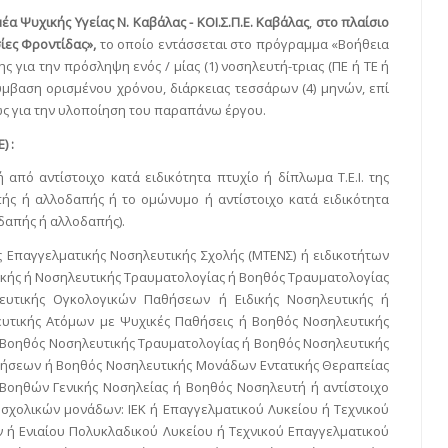
α Ψυχικής Υγείας Ν. Καβάλας - ΚΟΙ.Σ.Π.Ε. Καβάλας
,
στο πλαίσιο
ίες Φροντίδας»,
το οποίο εντάσσεται στο πρόγραμμα «Βοήθεια
ς για την πρόσληψη ενός / μίας (1) νοσηλευτή-τριας (ΠΕ ή ΤΕ ή
σύμβαση ορισμένου χρόνου, διάρκειας τεσσάρων (4) μηνών, επί
ως για την υλοποίηση του παραπάνω έργου.
) :
ή από αντίστοιχο κατά ειδικότητα πτυχίο ή δίπλωμα Τ.Ε.Ι. της
απής ή αλλοδαπής ή το ομώνυμο ή αντίστοιχο κατά ειδικότητα
μεδαπής ή αλλοδαπής).
ς Επαγγελματικής Νοσηλευτικής Σχολής (ΜΤΕΝΣ) ή ειδικοτήτων
ής ή Νοσηλευτικής Τραυματολογίας ή Βοηθός Τραυματολογίας
ευτικής Ογκολογικών Παθήσεων ή Ειδικής Νοσηλευτικής ή
υτικής Ατόμων με Ψυχικές Παθήσεις ή Βοηθός Νοσηλευτικής
ή Βοηθός Νοσηλευτικής Τραυματολογίας ή Βοηθός Νοσηλευτικής
θήσεων ή Βοηθός Νοσηλευτικής Μονάδων Εντατικής Θεραπείας
 Βοηθών Γενικής Νοσηλείας ή Βοηθός Νοσηλευτή ή αντίστοιχο
σχολικών μονάδων: ΙΕΚ ή Επαγγελματικού Λυκείου ή Τεχνικού
ν ή Ενιαίου Πολυκλαδικού Λυκείου ή Τεχνικού Επαγγελματικού