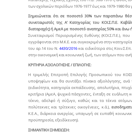
των σχολικών περιόδων 1976-1977 έως και 1979-1980 θα γ
Σημειώνεται ότι σε ποσοστό 30% των παραπάνω θέσε
συνεταιριστές της Α’ Κατηγορίας του ΚΟΙ.Σ.Π.Ε. Καβ
διαταραχές) ή ΑμεΑ με ποσοστό αναπηρίας 50% και άνω 
Συνεταιρισμοί Περιορισμένης Ευθύνης (ΚΟΙ.Σ.Π.Ε.), που
εγγράφονται στο Μ.Κ.Ε. και συγκεκριμένα στην κατηγορία 
του αρ.14 του Ν.
4430/2016
και ειδικότερα στις Κοιν.Σ.Ε
στην οικονομική και κοινωνική ζωή, των ατόμων που ανή
ΚΡΙΤΗΡΙΑ ΑΞΙΟΛΟΓΗΣΗΣ / ΕΠΙΛΟΓΗΣ:
Η τριμελής Επιτροπή Επιλογής Προσωπικού του ΚΟΙ
υποψηφίων και θα συντάξει πίνακα αξιολόγησης, ανά
(ειδικότητα, κατηγορία εκπαίδευσης, απολυτήρια, πτυ
κριτήρια (ΑμεΑ, ψυχικά πάσχοντες, ένταξη σε ευάλωτη κο
τέκνο, αδελφό ή σύζυγο, καθώς και τα τέκνα ατόμων
πολύτεκνες και τρίτεκνες οικογένειες, κ.ά.),
εισοδηματι
Κ.Ε.Α., διάρκεια ανεργίας, υπαγωγή σε ευπαθή κοινωνικ
προϋπηρεσία, εξειδίκευση).
ΣΗΜΑΝΤΙΚΗ ΣΗΜΕΙΩΣΗ: