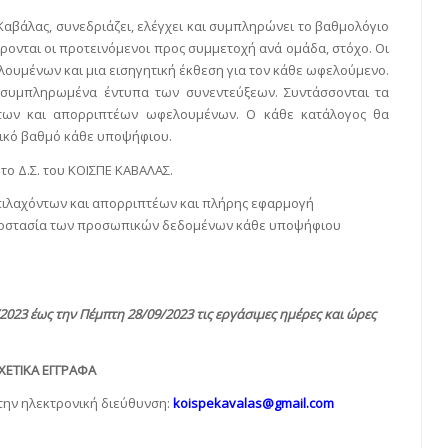
αβάλας, συνεδριάζει, ελέγχει και συμπληρώνει το βαθμολόγιο
ονται οι προτεινόμενοι προς συμμετοχή ανά ομάδα, στόχο. Οι
ουμένων και μια εισηγητική έκθεση για τον κάθε ωφελούμενο.
α συμπληρωμένα έντυπα των συνεντεύξεων. Συντάσσονται τα
ντων και απορριπτέων ωφελουμένων. Ο κάθε κατάλογος θα
λικό βαθμό κάθε υποψήφιου.
το Δ.Σ. του ΚΟΙΣΠΕ ΚΑΒΑΛΑΣ.
πιλαχόντων και απορριπτέων και πλήρης εφαρμογή
προστασία των προσωπικών δεδομένων κάθε υποψήφιου
23 έως την Πέμπτη 28/09/2023 τις εργάσιμες ημέρες και ώρες
ΧΕΤΙΚΑ ΕΓΓΡΑΦΑ
την ηλεκτρονική διεύθυνση:
koispekavalas@gmail.com