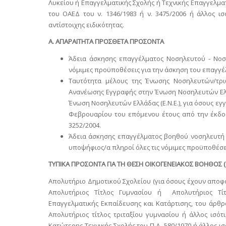
Λυκείου ή Επαγγελματικής Σχολής ή Τεχνικής Επαγγελμα
του ΟΑΕΔ του ν. 1346/1983 ή ν. 3475/2006 ή άλλος ι
αντίστοιχης ειδικότητας.
Α. ΑΠΑΡΑΙΤΗΤΑ ΠΡΟΣΘΕΤΑ ΠΡΟΣΟΝΤΑ
Άδεια άσκησης επαγγέλματος Νοσηλευτού - Νοση
νόμιμες προϋποθέσεις για την άσκηση του επαγγέ
Ταυτότητα μέλους της Ένωσης Νοσηλευτών/τριώ
Ανανέωσης Εγγραφής στην Ένωση Νοσηλευτών Ελλά
Ένωση Νοσηλευτών Ελλάδας (Ε.Ν.Ε.), για όσους εγγ
Φεβρουαρίου του επόμενου έτους από την έκδοσ
3252/2004.
Άδεια άσκησης επαγγέλματος βοηθού νοσηλευτή 
υποψήφιος/α πληροί όλες τις νόμιμες προϋποθέσε
ΤΥΠΙΚΑ ΠΡΟΣΟΝΤΑ ΓΙΑ ΤΗ ΘΕΣΗ ΟΙΚΟΓΕΝΕΙΑΚΟΣ ΒΟΗΘΟΣ (Δ
Απολυτήριο Δημοτικού Σχολείου (για όσους έχουν αποφοιτ
Απολυτήριος Τίτλος Γυμνασίου ή Απολυτήριος Τίτ
Επαγγελματικής Εκπαίδευσης και Κατάρτισης, του άρθρο
Απολυτήριος τίτλος τριταξίου γυμνασίου ή άλλος ισότ
Κατώτερης Τεχνικής Σχολής του Π.Δ. 580/1970 ή άλλος ισό